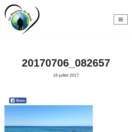
Aller
au
contenu
20170706_082657
18 juillet 2017